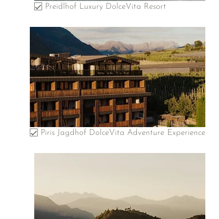
Preidlhof Luxury DolceVita Resort
Piris Jagdhof DolceVita Adventure Experience